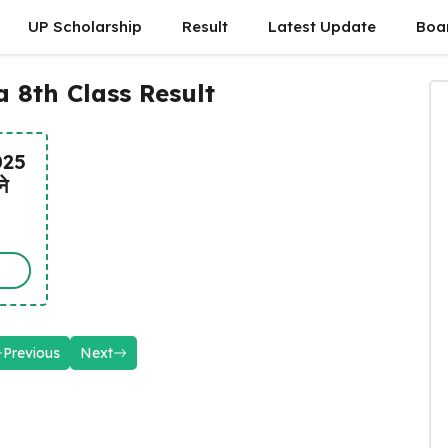
UP Scholarship
Result
Latest Update
Boa
 8th Class Result
025
े
Previous
Next