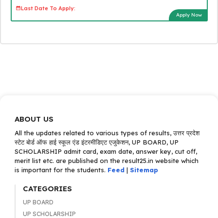
Last Date To Apply:
Apply Now
ABOUT US
All the updates related to various types of results, उत्तर प्रदेश
स्टेट बोर्ड ऑफ हाई स्कूल एंड इंटरमीडिएट एजुकेशन, UP BOARD, UP
SCHOLARSHIP admit card, exam date, answer key, cut off,
merit list etc. are published on the result25.in website which
is important for the students.
Feed
|
Sitemap
CATEGORIES
UP BOARD
UP SCHOLARSHIP