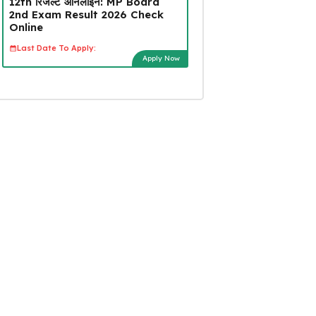
12th रिजल्ट ऑनलाइन: MP Board
2nd Exam Result 2026 Check
Online
Last Date To Apply:
Apply Now