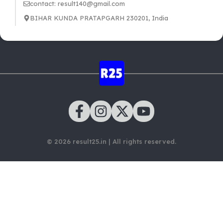
contact: result140@gmail.com
BIHAR KUNDA PRATAPGARH 230201, India
© 2026 result25.in | All rights reserved.