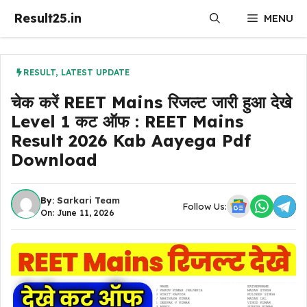
Skip
Result25.in
MENU
to
content
RESULT
,
LATEST UPDATE
चेक करें REET Mains रिजल्ट जारी हुआ देखे
Level 1 कट ऑफ : REET Mains
Result 2026 Kab Aayega Pdf
Download
By:
Sarkari Team
Follow Us:
On: June 11, 2026